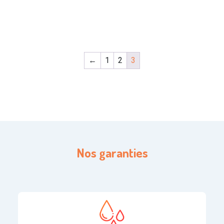
←
1
2
3
Nos garanties