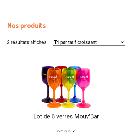
Nos produits
Trié
2 résultats affichés
par
prix
croissant
Lot de 6 verres Mouv'Bar